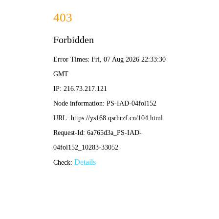
玄幻脑洞文推荐
玄
脑洞大开 · 奇幻之旅
首页
脑洞排行
玄幻书库
新作速递
分类
🔍 搜文
首页
>
玄幻脑洞排行榜
🔥 阅读榜
✨ 推荐榜
📚 收藏榜
全部脑洞
热血脑洞
冒险奇想
穿越玄幻
搞笑脑洞
从今天开始的青梅竹马
魔法使莎莉
1
2
📖
87.2万 阅读
📖
62.1万 阅读